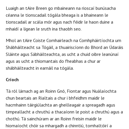
Luaigh an tAire Breen go mbaineann na rioscaí bunúsacha
céanna le tionscadail tógála bheaga is a bhaineann le
tionscadail ar scála mór agus nach féidir le haon duine a
mhaidí a ligean le sruth ina thaobh seo.
Mhol an tAire Coiste Comhairleach na Comhpháirtíochta um
Shábháilteacht sa Tógáil, a thuairiscíonn do Bhord an Údaráis
Sláinte agus Sábháilteachta, as ucht a chuid oibre leanúnaí
agus as ucht a thiomantais do fheabhas a chur ar
shábháilteacht in earnáil na tógála.
Críoch
Tá ról lárnach ag an Roinn Gnó, Fiontar agus Nuálaíochta
chun beartais an Rialtais a chur i bhfeidhm maidir le
hacmhainn táirgiúlachta an gheilleagair a spreagadh agus
timpeallacht a chruthú a thacaíonn le poist a chruthú agus a
chothú. Tá sainchúram ar an Roinn freisin maidir le
hiomaíocht chóir sa mhargadh a chinntiú, tomhaltóirí a