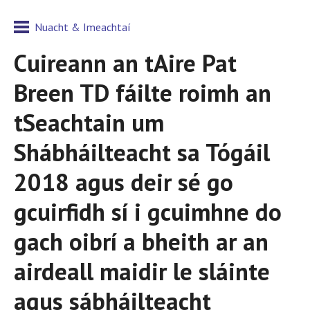
Nuacht & Imeachtaí
Cuireann an tAire Pat
Breen TD fáilte roimh an
tSeachtain um
Shábháilteacht sa Tógáil
2018 agus deir sé go
gcuirfidh sí i gcuimhne do
gach oibrí a bheith ar an
airdeall maidir le sláinte
agus sábháilteacht