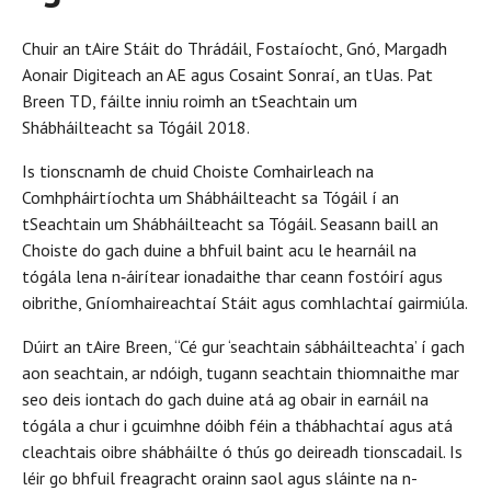
Chuir an tAire Stáit do Thrádáil, Fostaíocht, Gnó, Margadh
Aonair Digiteach an AE agus Cosaint Sonraí, an tUas. Pat
Breen TD, fáilte inniu roimh an tSeachtain um
Shábháilteacht sa Tógáil 2018.
Is tionscnamh de chuid Choiste Comhairleach na
Comhpháirtíochta um Shábháilteacht sa Tógáil í an
tSeachtain um Shábháilteacht sa Tógáil. Seasann baill an
Choiste do gach duine a bhfuil baint acu le hearnáil na
tógála lena n‑áirítear ionadaithe thar ceann fostóirí agus
oibrithe, Gníomhaireachtaí Stáit agus comhlachtaí gairmiúla.
Dúirt an tAire Breen, “Cé gur ‘seachtain sábháilteachta’ í gach
aon seachtain, ar ndóigh, tugann seachtain thiomnaithe mar
seo deis iontach do gach duine atá ag obair in earnáil na
tógála a chur i gcuimhne dóibh féin a thábhachtaí agus atá
cleachtais oibre shábháilte ó thús go deireadh tionscadail. Is
léir go bhfuil freagracht orainn saol agus sláinte na n-