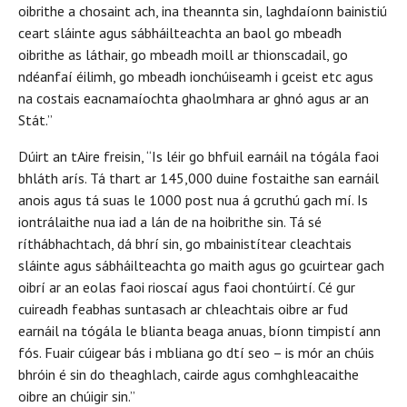
oibrithe a chosaint ach, ina theannta sin, laghdaíonn bainistiú
ceart sláinte agus sábháilteachta an baol go mbeadh
oibrithe as láthair, go mbeadh moill ar thionscadail, go
ndéanfaí éilimh, go mbeadh ionchúiseamh i gceist etc agus
na costais eacnamaíochta ghaolmhara ar ghnó agus ar an
Stát.”
Dúirt an tAire freisin, “Is léir go bhfuil earnáil na tógála faoi
bhláth arís. Tá thart ar 145,000 duine fostaithe san earnáil
anois agus tá suas le 1000 post nua á gcruthú gach mí. Is
iontrálaithe nua iad a lán de na hoibrithe sin. Tá sé
ríthábhachtach, dá bhrí sin, go mbainistítear cleachtais
sláinte agus sábháilteachta go maith agus go gcuirtear gach
oibrí ar an eolas faoi rioscaí agus faoi chontúirtí. Cé gur
cuireadh feabhas suntasach ar chleachtais oibre ar fud
earnáil na tógála le blianta beaga anuas, bíonn timpistí ann
fós. Fuair cúigear bás i mbliana go dtí seo – is mór an chúis
bhróin é sin do theaghlach, cairde agus comhghleacaithe
oibre an chúigir sin.”