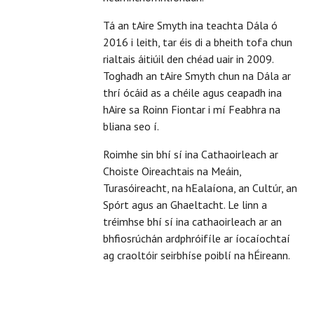
Tá an tAire Smyth ina teachta Dála ó
2016 i leith, tar éis di a bheith tofa chun
rialtais áitiúil den chéad uair in 2009.
Toghadh an tAire Smyth chun na Dála ar
thrí ócáid as a chéile agus ceapadh ina
hAire sa Roinn Fiontar i mí Feabhra na
bliana seo í.
Roimhe sin bhí sí ina Cathaoirleach ar
Choiste Oireachtais na Meáin,
Turasóireacht, na hEalaíona, an Cultúr, an
Spórt agus an Ghaeltacht. Le linn a
tréimhse bhí sí ina cathaoirleach ar an
bhfiosrúchán ardphróifíle ar íocaíochtaí
ag craoltóir seirbhíse poiblí na hÉireann.