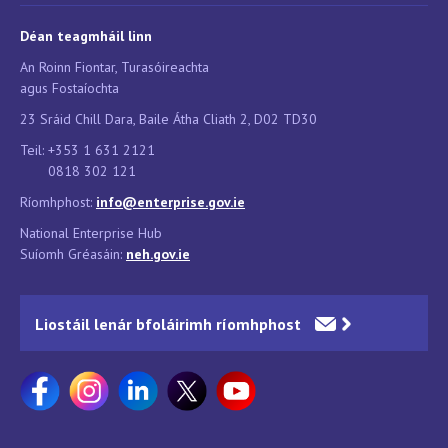
Déan teagmháil linn
An Roinn Fiontar, Turasóireachta
agus Fostaíochta
23 Sráid Chill Dara, Baile Átha Cliath 2, D02 TD30
Teil: +353 1 631 2121
0818 302 121
Ríomhphost:
info@enterprise.gov.ie
National Enterprise Hub
Suíomh Gréasáin:
neh.g
ov.ie
Liostáil lenár bfoláirimh ríomhphost