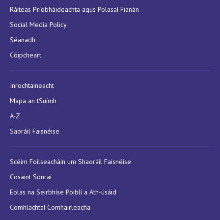
Ráiteas Príobháideachta agus Polasaí Fianán
Social Media Policy
Séanadh
Cóipcheart
Inrochtaineacht
Mapa an tSuímh
A-Z
Saoráil Faisnéise
Scéim Foilseacháin um Shaoráil Faisnéise
Cosaint Sonraí
Eolas na Seirbhíse Poiblí a Ath-úsáid
Comhlachtaí Comhairleacha