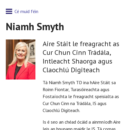
Cé muid féin
Niamh Smyth
Aire Stáit le freagracht as
Cur Chun Cinn Trádála,
Intleacht Shaorga agus
Claochlú Digiteach
Tá Niamh Smyth TD ina hAire Stáit sa
Roinn Fiontar, Turasóireachta agus
Fostaíochta le freagracht speisialta as
Cur Chun Cinn na Trádála, IS agus
Claochlú Digiteach.
Is é seo an chéad ócáid a ainmníodh Aire
leis an bpunann maidir le IS. Tá corpas