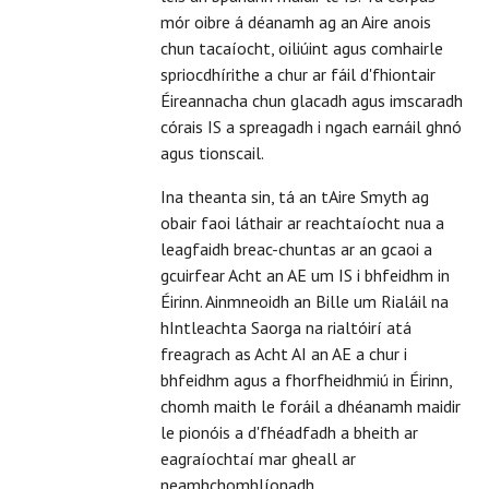
mór oibre á déanamh ag an Aire anois
chun tacaíocht, oiliúint agus comhairle
spriocdhírithe a chur ar fáil d'fhiontair
Éireannacha chun glacadh agus imscaradh
córais IS a spreagadh i ngach earnáil ghnó
agus tionscail.
Ina theanta sin, tá an tAire Smyth ag
obair faoi láthair ar reachtaíocht nua a
leagfaidh breac-chuntas ar an gcaoi a
gcuirfear Acht an AE um IS i bhfeidhm in
Éirinn. Ainmneoidh an Bille um Rialáil na
hIntleachta Saorga na rialtóirí atá
freagrach as Acht AI an AE a chur i
bhfeidhm agus a fhorfheidhmiú in Éirinn,
chomh maith le foráil a dhéanamh maidir
le pionóis a d'fhéadfadh a bheith ar
eagraíochtaí mar gheall ar
neamhchomhlíonadh.