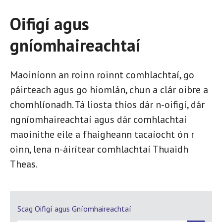
Oifigí agus
gníomhaireachtaí
Maoiníonn an roinn roinnt comhlachtaí, go
páirteach agus go hiomlán, chun a clár oibre a
chomhlíonadh. Tá liosta thíos dár n-oifigí, dár
ngníomhaireachtaí agus dár comhlachtaí
maoinithe eile a fhaigheann tacaíocht ón r
oinn, lena n-áirítear comhlachtaí Thuaidh
Theas.
Scag Oifigí agus Gníomhaireachtaí