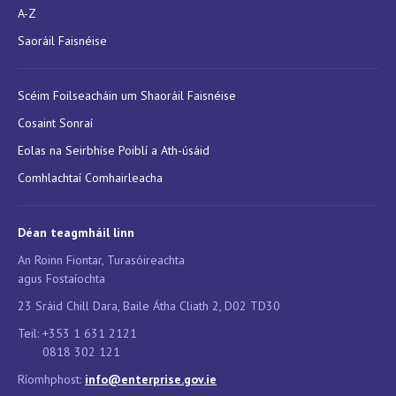
A-Z
Saoráil Faisnéise
Scéim Foilseacháin um Shaoráil Faisnéise
Cosaint Sonraí
Eolas na Seirbhíse Poiblí a Ath-úsáid
Comhlachtaí Comhairleacha
Déan teagmháil linn
An Roinn Fiontar, Turasóireachta
agus Fostaíochta
23 Sráid Chill Dara, Baile Átha Cliath 2, D02 TD30
Teil: +353 1 631 2121
0818 302 121
Ríomhphost:
info@enterprise.gov.ie