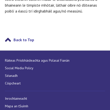
bhaineann le timpiste mhótair, láthair oibre nó dliteanas
poiblí a éascú trí idirghabháil agus/nó measúnú.
Back to Top
Ráiteas Príobháideachta agus Polasaí Fianán
Social Media Policy
Séanadh
Cóipcheart
Inrochtaineacht
Mapa an tSuímh