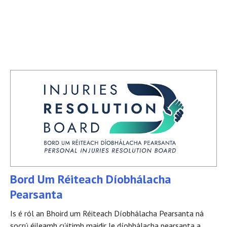
Bord Um Réiteach Díobhálacha
Pearsanta
Is é ról an Bhoird um Réiteach Díobhálacha Pearsanta ná
socrú éileamh cúitimh maidir le díobhálacha pearsanta a