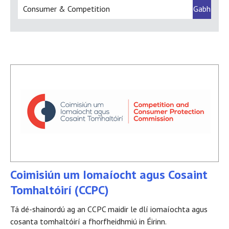
Coimisiún um Iomaíocht agus Cosaint
Tomhaltóirí (CCPC)
Tá dé-shainordú ag an CCPC maidir le dlí iomaíochta agus
cosanta tomhaltóirí a fhorfheidhmiú in Éirinn.