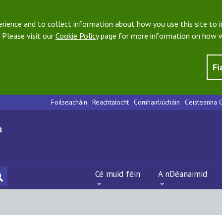
ience and to collect information about how you use this site to i
 Please visit our
Cookie Policy
page for more information on how w
Fi
Foilseacháin
Reachtaíocht
Comhairliúcháin
Ceisteanna C
Cé muid féin
A nDéanaimid