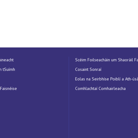
aineacht
Scéim Foilseacháin um Shaoráil Fa
n tSuímh
Cosaint Sonraí
Eolas na Seirbhíse Poiblí a Ath-ús
 Faisnéise
Comhlachtaí Comhairleacha