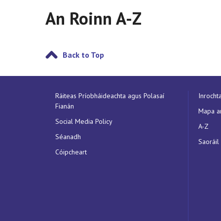
An Roinn A-Z
Back to Top
Ráiteas Príobháideachta agus Polasaí
Inrocht
Fianán
Mapa a
Social Media Policy
A-Z
Séanadh
Saoráil
Cóipcheart