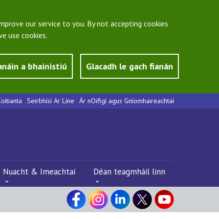
mprove our service to you. By not accepting cookies
e use cookies.
anáin a bhainistiú
Glacadh le gach fianán
oitianta
Seirbhísí Ar Líne
Ár nOifigí agus Gníomhaireachtaí
Nuacht & Imeachtaí
Déan teagmháil linn