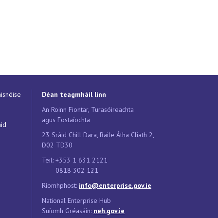
isnéise
Déan teagmháil linn
An Roinn Fiontar, Turasóireachta
agus Fostaíochta
áid
23 Sráid Chill Dara, Baile Átha Cliath 2,
D02 TD30
Teil: +353 1 631 2121
0818 302 121
Ríomhphost:
info@enterprise.gov.ie
National Enterprise Hub
Suíomh Gréasáin:
neh.g
ov.ie